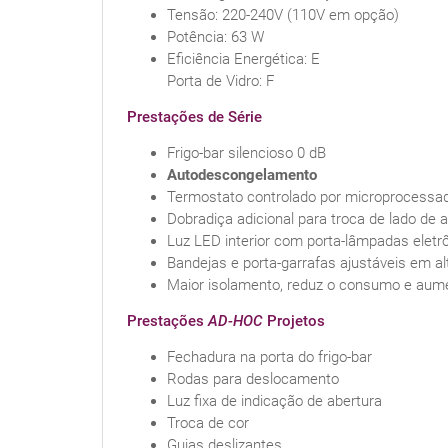
Tensão: 220-240V (110V em opção)
Potência: 63 W
Eficiência Energética: E
Porta de Vidro: F
Prestações de Série
Frigo-bar silencioso 0 dB
Autodescongelamento
Termostato controlado por microprocessa
Dobradiça adicional para troca de lado de 
Luz LED interior com porta-lâmpadas eletr
Bandejas e porta-garrafas ajustáveis em a
Maior isolamento, reduz o consumo e aum
Prestações
AD-HOC
Projetos
Fechadura na porta do frigo-bar
Rodas para deslocamento
Luz fixa de indicação de abertura
Troca de cor
Guias deslizantes