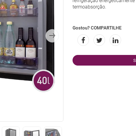
refrigeração energeticamente 
termoabsorção.
Gostou? COMPARTILHE
S