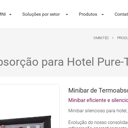
NI
Soluções por setor
Produtos
Conta
OMNITEC
PROD
sorção para Hotel Pure-
Minibar de Termoabs
Minibar eficiente e silenci
Minibar silencioso para hote
Evolução do nosso consolida