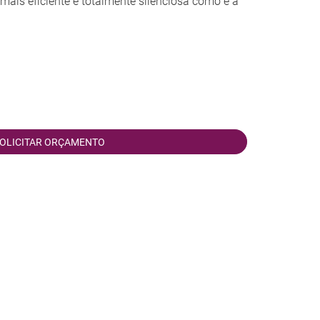
mais eficiente e totalmente silenciosa como é a
OLICITAR ORÇAMENTO