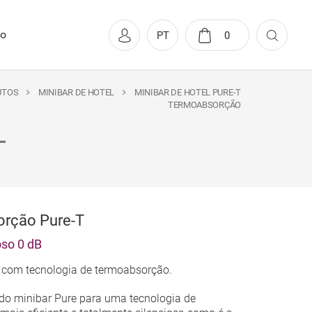
to
PT
0
UTOS
MINIBAR DE HOTEL
MINIBAR DE HOTEL PURE-T
TERMOABSORÇÃO
T
orção Pure-T
oso 0 dB
l, com tecnologia de termoabsorção.
do minibar Pure para uma tecnologia de