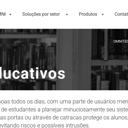
NI
Soluções por setor
Produtos
Conta
OMNITE
ducativos
soas todos os dias, com uma parte de usuários meno
as de estudantes a planejar minuciosamente seu sist
s portas ou através de catracas protege os alunos,
vitando riscos e possíveis intrusões.