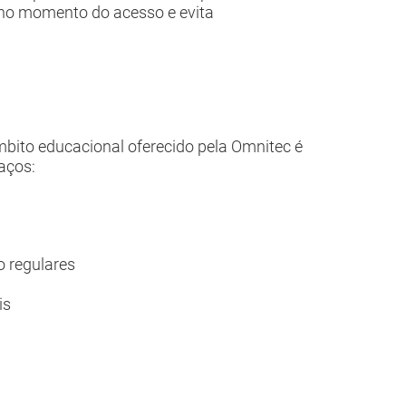
a no momento do acesso e evita
mbito educacional oferecido pela Omnitec é
aços:
o regulares
is