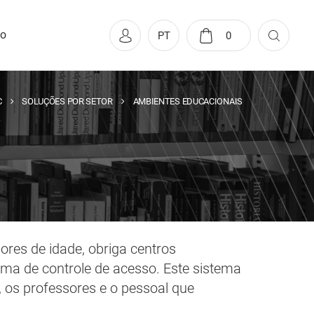
to
PT
0
C
SOLUÇÕES POR SETOR
AMBIENTES EDUCACIONAIS
res de idade, obriga centros
ema de controle de acesso. Este sistema
 os professores e o pessoal que