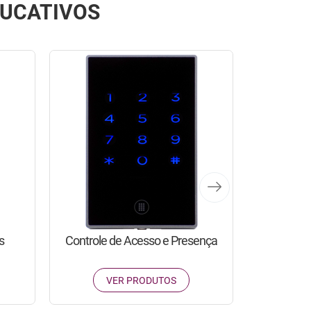
DUCATIVOS
Control
V
s
Controle de Acesso e Presença
VER PRODUTOS