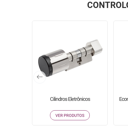
CONTROLO
s de Hotel
Cilindros Eletrônicos
Econ
OS
VER PRODUTOS