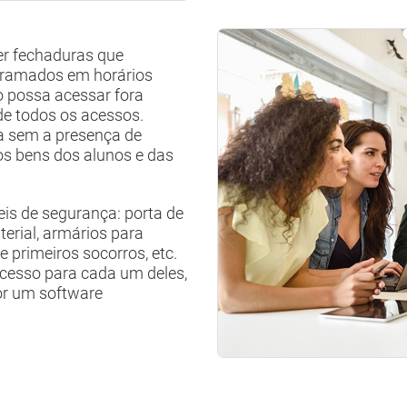
er fechaduras que
gramados em horários
o possa acessar fora
de todos os acessos.
ta sem a presença de
os bens dos alunos e das
eis de segurança: porta de
erial, armários para
e primeiros socorros, etc.
acesso para cada um deles,
or um software