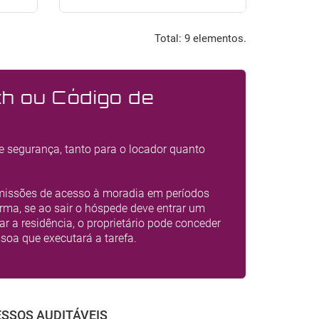
Total: 9 elementos.
h ou Código de
e segurança, tanto para o locador quanto
missões de acesso à moradia em períodos
rma, se ao sair o hóspede deve entrar um
 a residência, o proprietário pode conceder
soa que executará a tarefa.
SSOS AUDITÁVEIS