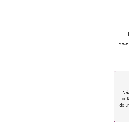
Receb
Não
port
de u