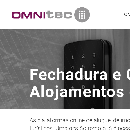
OM
Fechadura e 
Alojamentos 
As plataformas online de aluguel de 
turísticos. Uma gestão remota já é pos