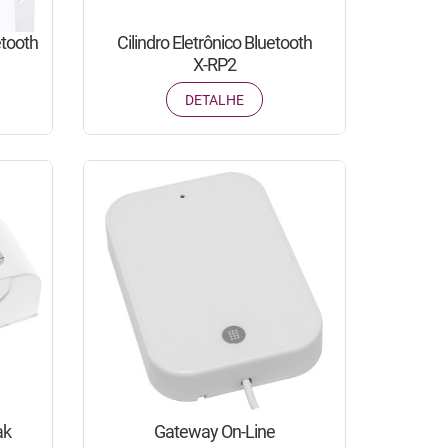
tooth
Cilindro Eletrônico Bluetooth
X-RP2
DETALHE
ak
Gateway On-Line