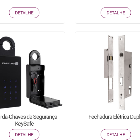
DETALHE
DETALHE
rda-Chaves de Segurança
Fechadura Elétrica Dup
KeySafe
DETALHE
DETALHE