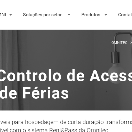
NI
Soluções por setor
Produtos
Conta
OMNITEC
Controlo de Aces
de Férias
imóveis para hospedagem de curta duração transfo
sível com o sistema Rent&Pass da Omnitec.