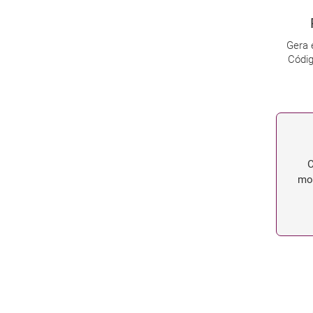
Gera 
Códig
C
mor