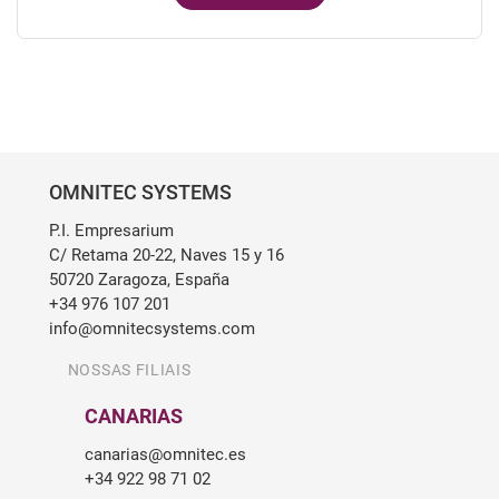
OMNITEC SYSTEMS
P.I. Empresarium
C/ Retama 20-22, Naves 15 y 16
50720 Zaragoza, España
+34 976 107 201
info@omnitecsystems.com
NOSSAS FILIAIS
CANARIAS
canarias@omnitec.es
+34 922 98 71 02