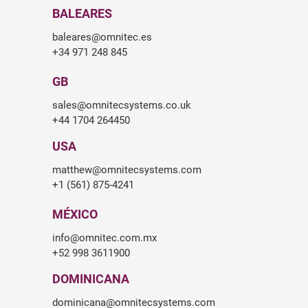
BALEARES
baleares@omnitec.es
+34 971 248 845
GB
sales@omnitecsystems.co.uk
+44 1704 264450
USA
matthew@omnitecsystems.com
+1 (561) 875-4241
MÉXICO
info@omnitec.com.mx
+52 998 3611900
DOMINICANA
dominicana@omnitecsystems.com