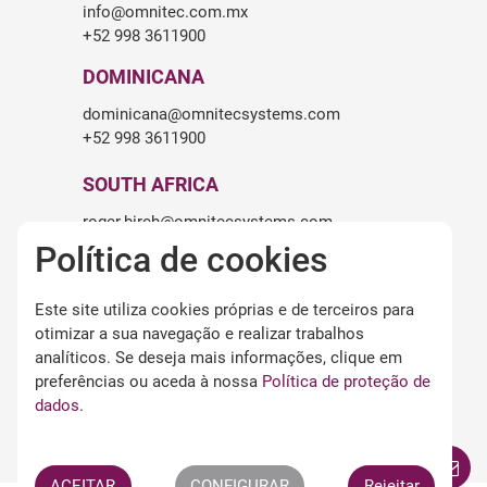
info@omnitec.com.mx
+52 998 3611900
DOMINICANA
dominicana@omnitecsystems.com
+52 998 3611900
SOUTH AFRICA
roger.birch@omnitecsystems.com
+27 82 475 6545
Política de cookies
Este site utiliza cookies próprias e de terceiros para
LEGALIDADE
otimizar a sua navegação e realizar trabalhos
Aviso legal
analíticos. Se deseja mais informações, clique em
Termos e condições de uso
preferências ou aceda à nossa
Política de proteção de
Política de privacidade
dados
.
Política de cookies
Termos APP Omnitec
ACEITAR
CONFIGURAR
Rejeitar