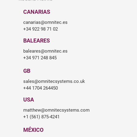
CANARIAS
canarias@omnitec.es
+34 922 98 71 02
BALEARES
baleares@omnitec.es
+34 971 248 845
GB
sales@omnitecsystems.co.uk
+44 1704 264450
USA
matthew@omnitecsystems.com
+1 (561) 875-4241
MÉXICO