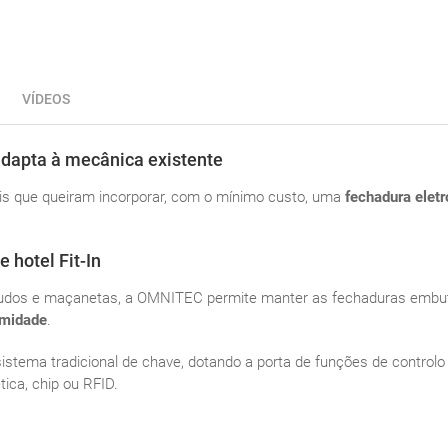
VÍDEOS
 adapta à mecânica existente
is que queiram incorporar, com o mínimo custo, uma
fechadura eletr
 hotel Fit-In
dos e maçanetas, a OMNITEC permite manter as fechaduras embutid
imidade
.
o sistema tradicional de chave, dotando a porta de funções de control
ica, chip ou RFID.