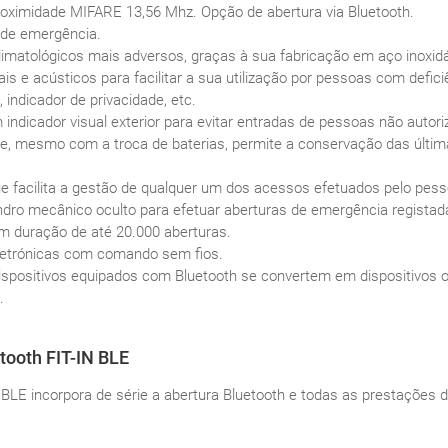
roximidade MIFARE 13,56 Mhz. Opção de abertura via Bluetooth.
s de emergência.
matológicos mais adversos, graças à sua fabricação em aço inoxidáve
is e acústicos para facilitar a sua utilização por pessoas com defic
indicador de privacidade, etc.
ndicador visual exterior para evitar entradas de pessoas não autori
, mesmo com a troca de baterias, permite a conservação das últim
e facilita a gestão de qualquer um dos acessos efetuados pelo pess
indro mecânico oculto para efetuar aberturas de emergência registada
 duração de até 20.000 aberturas.
eletrónicas com comando sem fios.
ispositivos equipados com Bluetooth se convertem em dispositivos o
.
tooth FIT-IN BLE
 BLE incorpora de série a abertura Bluetooth e todas as prestações d