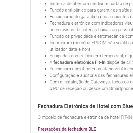
Sistema de abertura mediante cartão de p
Função anti-pânico para garantir as saída
Funcionamento garantido nos ambientes cli
Fechadura eletrónica com indicadores visua
como avisos de baterias baixas ao pessoal, 
Função de privacidade eletromecânica com i
Incorporam memória EPROM não volátil que
utilizador, data e hora.
Equipadas com relógio em tempo real, o qu
A
fechadura eletrónica Fit-In
dispõe de cil
Funcionam com 4 baterias standard AA com
Configuração e auditoria das fechaduras 
Com a instalação de Gateways, todos os d
o PC de receção ou desde um Smartphone
Fechadura Eletrónica de Hotel com Blue
O modelo de fechadura eletrónica de hotel FIT-IN
Prestações da fechadura BLE