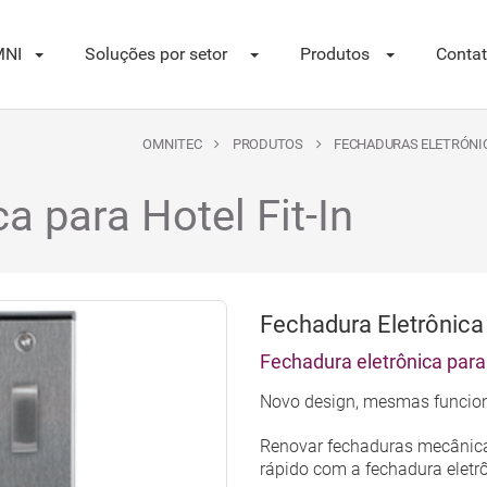
NI
Soluções por setor
Produtos
Conta
OMNITEC
PRODUTOS
FECHADURAS ELETRÓNI
a para Hotel Fit-In
Fechadura Eletrônica 
Fechadura eletrônica para
Novo design, mesmas funcio
Renovar fechaduras mecânicas
rápido com a fechadura eletrô