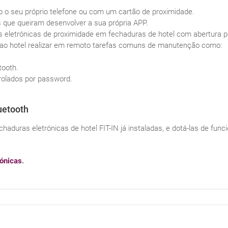
o o seu próprio telefone ou com um cartão de proximidade.
 que queiram desenvolver a sua própria APP.
as eletrónicas de proximidade em fechaduras de hotel com abertura p
 ao hotel realizar em remoto tarefas comuns de manutenção como:
tooth.
rolados por password.
uetooth
haduras eletrónicas de hotel FIT-IN já instaladas, e dotá-las de fun
rónicas
.