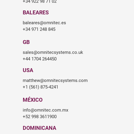
+34 922 98 71 02
BALEARES
baleares@omnitec.es
+34 971 248 845
GB
sales@omnitecsystems.co.uk
+44 1704 264450
USA
matthew@omnitecsystems.com
+1 (561) 875-4241
MÉXICO
info@omnitec.com.mx
+52 998 3611900
DOMINICANA