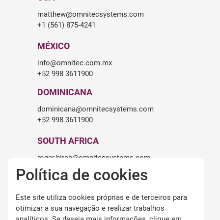
matthew@omnitecsystems.com
+1 (561) 875-4241
MÉXICO
info@omnitec.com.mx
+52 998 3611900
DOMINICANA
dominicana@omnitecsystems.com
+52 998 3611900
SOUTH AFRICA
roger.birch@omnitecsystems.com
+27 82 475 6545
Política de cookies
Este site utiliza cookies próprias e de terceiros para
LEGALIDADE
otimizar a sua navegação e realizar trabalhos
Aviso legal
analíticos. Se deseja mais informações, clique em