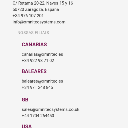
C/ Retama 20-22, Naves 15 y 16
50720 Zaragoza, España
+34 976 107 201
info@omnitecsystems.com
NOSSAS FILIAIS
CANARIAS
canarias@omnitec.es
+34 922 98 71 02
BALEARES
baleares@omnitec.es
+34 971 248 845
GB
sales@omnitecsystems.co.uk
+44 1704 264450
USA