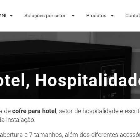
NI
Soluções por setor
Produtos
Conta
tel, Hospitalidad
ha de
cofre para hotel
, setor de hospitalidade e escr
a instalação.
 abertura e 7 tamanhos, além dos diferentes acessó