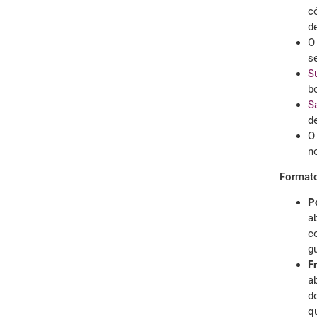
c
de
O
se
S
b
S
d
O
no
Formato
Po
a
c
gu
Fr
a
d
qu