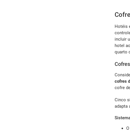
Cofre
Hotéis 
control
incluir
hotel a
quarto d
Cofres
Conside
cofres 
cofre d
Cinco s
adapta a
Sistema
O