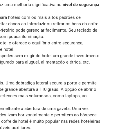
az uma melhoria significativa no
nível de segurança
ara hotéis com os mais altos padrões de
tar danos ao introduzir ou retirar os bens do cofre.
ietário pode gerenciar facilmente. Seu teclado de
 com pouca iluminação.
tel e oferece o equilíbrio entre segurança,
 hotel.
spedes sem exigir do hotel um grande investimento
gurado para aluguel, alimentação elétrica, etc.
. Uma dobradiça lateral segura a porta e permite
e grande abertura a 110 graus. A opção de abrir o
 pertences mais volumosos, como laptops, ao
 semelhante à abertura de uma gaveta. Uma vez
re deslizam horizontalmente e permitem ao hóspede
cofre de hotel é muito popular nas redes hoteleiras
óveis auxiliares.