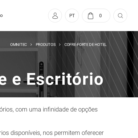
to
PT
0
OMNITEC
PRODUTOS
COFRE-FORTE DE HOTEL
e e Escritório
itórios, com uma infinidade de opções
rios disponíveis, nos permitem oferecer