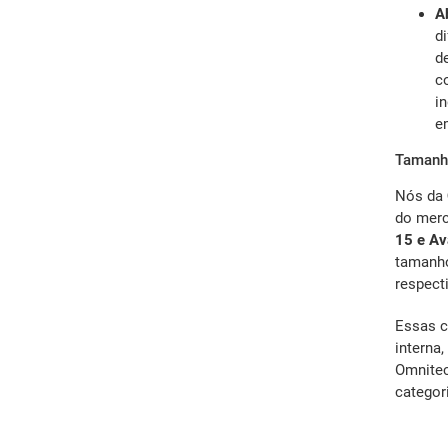
Ab
di
d
c
in
e
Tamanho
Nós da
do merc
15 e Av
tamanho
respect
Essas c
interna,
Omnitec
categor