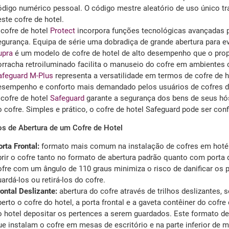
ódigo numérico pessoal. O código mestre aleatório de uso único tr
ste cofre de hotel.
 cofre de hotel
Protect
incorpora funções tecnológicas avançadas p
gurança. Equipa de série uma dobradiça de grande abertura para evi
upra
é um modelo de cofre de hotel de alto desempenho que o propr
orracha retroiluminado facilita o manuseio do cofre em ambientes
afeguard M-Plus
representa a versatilidade em termos de cofre de ho
esempenho e conforto mais demandado pelos usuários de cofres de
 cofre de hotel
Safeguard
garante a segurança dos bens de seus hó
 cofre. Simples e prático, o cofre de hotel Safeguard pode ser confi
s de Abertura de um Cofre de Hotel
rta Frontal:
formato mais comum na instalação de cofres em hotéis
brir o cofre tanto no formato de abertura padrão quanto com porta d
ofre com um ângulo de 110 graus minimiza o risco de danificar os
ardá-los ou retirá-los do cofre.
ontal Deslizante:
abertura do cofre através de trilhos deslizantes,
berto o cofre do hotel, a porta frontal e a gaveta contêiner do cof
o hotel depositar os pertences a serem guardados. Este formato de 
e instalam o cofre em mesas de escritório e na parte inferior de m