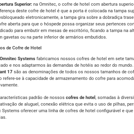
ertura Superior:
na Omnitec, o cofre de hotel com abertura superio
ferença deste cofre de hotel é que a porta é colocada na tampa supe
esbloqueado eletronicamente, a tampa gira sobre a dobradiça trase
ofre aberta para que o hóspede possa organizar seus pertences conf
dicado para embutir em mesas de escritório, ficando a tampa na alt
m gavetas ou na parte inferior de armários embutidos.
s de Cofre de Hotel
Omnitec Systems
fabricamos nossos cofres de hotel em sete tama
ado e nos adaptarmos às demandas de hotéis ao redor do mundo
ant 17
são as denominações de todos os nossos tamanhos de cofre
 refere-se à capacidade de armazenamento do cofre para acomodar
ivamente.
aracterísticas padrão de nossos
cofres de hotel
, somadas à diver
 ativação de aluguel, conexão elétrica que evita o uso de pilhas, p
 Systems oferecer uma linha de cofres de hotel configurável e que
ias.