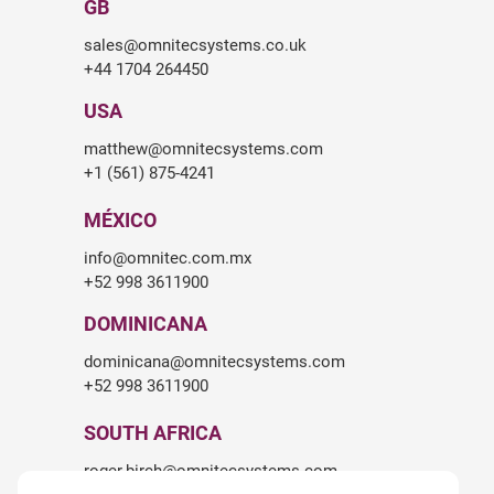
GB
sales@omnitecsystems.co.uk
+44 1704 264450
USA
matthew@omnitecsystems.com
+1 (561) 875-4241
MÉXICO
info@omnitec.com.mx
+52 998 3611900
DOMINICANA
dominicana@omnitecsystems.com
+52 998 3611900
SOUTH AFRICA
roger.birch@omnitecsystems.com