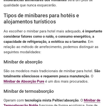
intolerâncias alimentares dos visitantes
será um plus de
qualidade que nunca esquecerão.
Tipos de minibares para hotéis e
alojamentos turísticos
Ao escolher o minibar para hotel mais adequado,
é importante
considerar fatores como o ruído, o consumo energético, a
capacidade de refrigeração, a estética ou o tamanho
. Em
relação ao método de arrefecimento, podemos distinguir as
seguintes modalidades:
Minibar de absorção
São os modelos mais tradicionais de minibar para hotel.
São
totalmente silenciosos e requerem pouca manutenção
. O
Minibar de Absorção Pure
é um dos mais procurados.
Minibar de termoabsorção
Operam com
tecnologia mista Peltier/absorção
. O
Minibar de
Termoabsorção Noble
funciona de forma ecológica, livre de