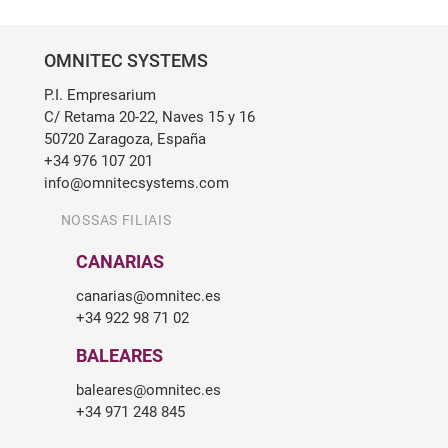
OMNITEC SYSTEMS
P.I. Empresarium
C/ Retama 20-22, Naves 15 y 16
50720 Zaragoza, España
+34 976 107 201
info@omnitecsystems.com
NOSSAS FILIAIS
CANARIAS
canarias@omnitec.es
+34 922 98 71 02
BALEARES
baleares@omnitec.es
+34 971 248 845