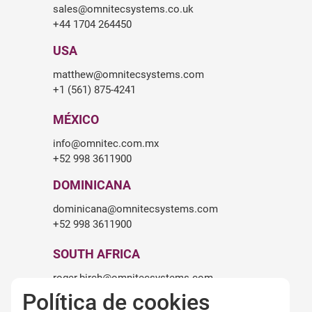
sales@omnitecsystems.co.uk
+44 1704 264450
USA
matthew@omnitecsystems.com
+1 (561) 875-4241
MÉXICO
info@omnitec.com.mx
+52 998 3611900
DOMINICANA
dominicana@omnitecsystems.com
+52 998 3611900
SOUTH AFRICA
roger.birch@omnitecsystems.com
+27 82 475 6545
Política de cookies