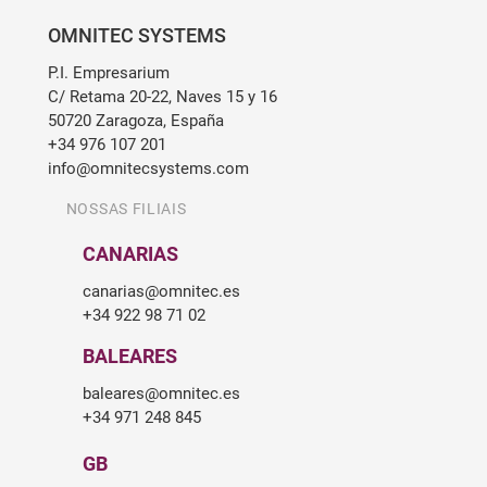
OMNITEC SYSTEMS
P.I. Empresarium
C/ Retama 20-22, Naves 15 y 16
50720 Zaragoza, España
+34 976 107 201
info@omnitecsystems.com
NOSSAS FILIAIS
CANARIAS
canarias@omnitec.es
+34 922 98 71 02
BALEARES
baleares@omnitec.es
+34 971 248 845
GB