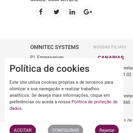
OMNITEC SYSTEMS
NOSSAS FILIAIS
P.I. Empresarium
CANARIAS
C/ Retama 20-22, Naves
Política de cookies
canarias@omnite
15 y 16
+34 922 98 71 02
50720 Zaragoza, España
Este site utiliza cookies próprias e de terceiros para
+34 976 107 201
BALEARES
otimizar a sua navegação e realizar trabalhos
info@omnitecsystems.com
analíticos. Se deseja mais informações, clique em
baleares@omnite
preferências ou aceda à nossa
Política de proteção de
+34 971 248 845
dados
.
Aviso legal
Termos e condições de
Email
ACEITAR
CONFIGURAR
Rejeitar
Mais informações?