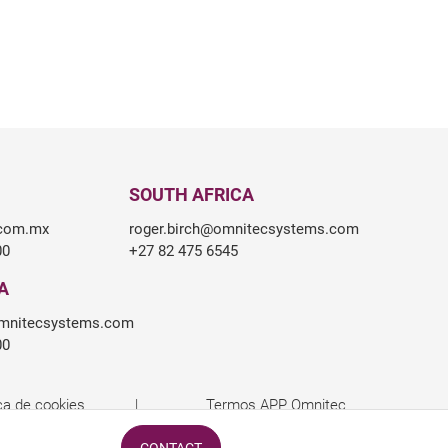
SOUTH AFRICA
.com.mx
roger.birch@omnitecsystems.com
00
+27 82 475 6545
A
mnitecsystems.com
00
ica de cookies
Termos APP Omnitec