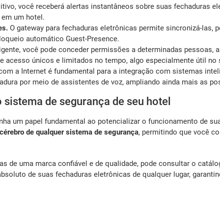
tivo, você receberá alertas instantâneos sobre suas fechaduras el
o em um hotel.
es.
O gateway para fechaduras eletrônicas permite sincronizá-las,
bloqueio automático Guest-Presence.
igente, você pode conceder permissões a determinadas pessoas, au
acesso únicos e limitados no tempo, algo especialmente útil no se
om a Internet é fundamental para a integração com sistemas inte
adura por meio de assistentes de voz, ampliando ainda mais as pos
 sistema de segurança de seu hotel
nha um papel fundamental ao potencializar o funcionamento de su
cérebro de qualquer sistema de segurança
, permitindo que você c
s de uma marca confiável e de qualidade, pode consultar o catál
 absoluto de suas fechaduras eletrônicas de qualquer lugar, garant