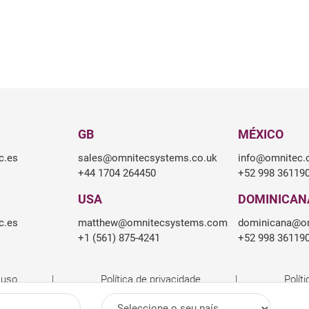
GB
MÉXICO
c.es
sales@omnitecsystems.co.uk
info@omnitec
+44 1704 264450
+52 998 36119
USA
DOMINICAN
c.es
matthew@omnitecsystems.com
dominicana@o
+1 (561) 875-4241
+52 998 36119
 uso
Política de privacidade
Polít
País: