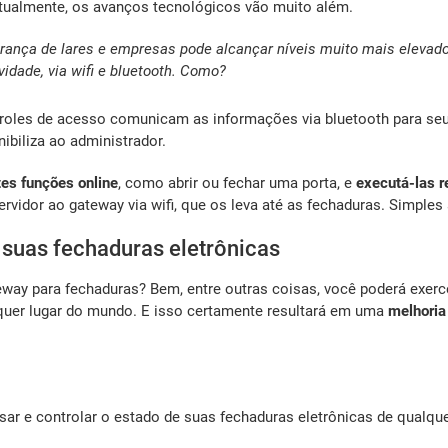
tualmente, os avanços tecnológicos vão muito além.
ança de lares e empresas pode alcançar níveis muito mais elevados
idade, via wifi e bluetooth. Como?
troles de acesso comunicam as informações via bluetooth para seu
ibiliza ao administrador.
tes funções online
, como abrir ou fechar uma porta, e
executá-las r
rvidor ao gateway via wifi, que os leva até as fechaduras. Simples
suas fechaduras eletrônicas
eway para fechaduras? Bem, entre outras coisas, você poderá exer
alquer lugar do mundo. E isso certamente resultará em uma
melhoria
r e controlar o estado de suas fechaduras eletrônicas de qualquer