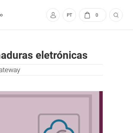
to
PT
0
aduras eletrónicas
gateway