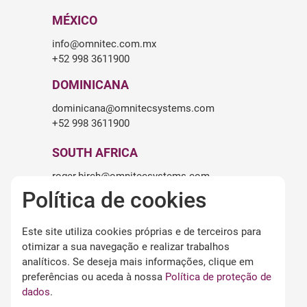
MÉXICO
info@omnitec.com.mx
+52 998 3611900
DOMINICANA
dominicana@omnitecsystems.com
+52 998 3611900
SOUTH AFRICA
roger.birch@omnitecsystems.com
+27 82 475 6545
Política de cookies
Este site utiliza cookies próprias e de terceiros para
LEGALIDADE
otimizar a sua navegação e realizar trabalhos
Aviso legal
analíticos. Se deseja mais informações, clique em
Termos e condições de uso
preferências ou aceda à nossa
Política de proteção de
Política de privacidade
dados
.
Política de cookies