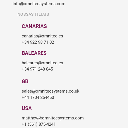
info@omnitecsystems.com
NOSSAS FILIAIS
CANARIAS
canarias@omnitec.es
+34 922 98 71 02
BALEARES
baleares@omnitec.es
+34 971 248 845
GB
sales@omnitecsystems.co.uk
+44 1704 264450
USA
matthew@omnitecsystems.com
+1 (561) 875-4241