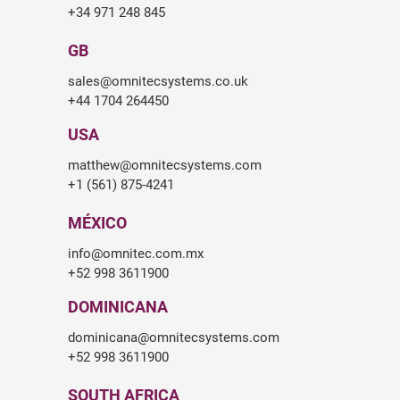
+34 971 248 845
GB
sales@omnitecsystems.co.uk
+44 1704 264450
USA
matthew@omnitecsystems.com
+1 (561) 875-4241
MÉXICO
info@omnitec.com.mx
+52 998 3611900
DOMINICANA
dominicana@omnitecsystems.com
+52 998 3611900
SOUTH AFRICA