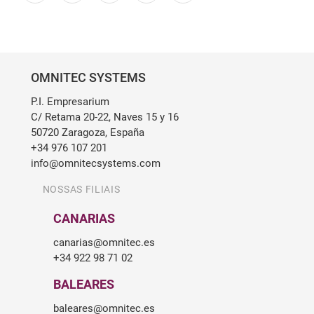
OMNITEC SYSTEMS
P.I. Empresarium
C/ Retama 20-22, Naves 15 y 16
50720 Zaragoza, España
+34 976 107 201
info@omnitecsystems.com
NOSSAS FILIAIS
CANARIAS
canarias@omnitec.es
+34 922 98 71 02
BALEARES
baleares@omnitec.es