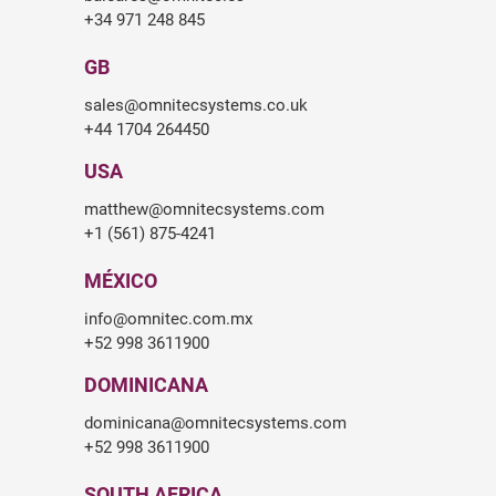
+34 971 248 845
GB
sales@omnitecsystems.co.uk
+44 1704 264450
USA
matthew@omnitecsystems.com
+1 (561) 875-4241
MÉXICO
info@omnitec.com.mx
+52 998 3611900
DOMINICANA
dominicana@omnitecsystems.com
+52 998 3611900
SOUTH AFRICA