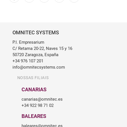
OMNITEC SYSTEMS
P.I. Empresarium
C/ Retama 20-22, Naves 15 y 16
50720 Zaragoza, España
+34 976 107 201
info@omnitecsystems.com
NOSSAS FILIAIS
CANARIAS
canarias@omnitec.es
+34 922 98 71 02
BALEARES
baleares@omnitec.es