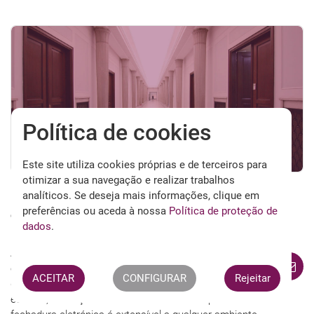
Política de cookies
Este site utiliza cookies próprias e de terceiros para
otimizar a sua navegação e realizar trabalhos
analíticos. Se deseja mais informações, clique em
Fechaduras eletrónicas para escolas: Gerir o
preferências ou aceda à nossa
Política de proteção de
controlo de acessos
dados
.
14/09/2021
As fechaduras eletrónicas podem ser de grande utilidade nas
escolas, locais por onde transitam muitos alunos e funcionários
ACEITAR
CONFIGURAR
Rejeitar
que necessitam de acesso a diferentes lugares. Além das
escolas, a solução do controlo de acessos por meio de